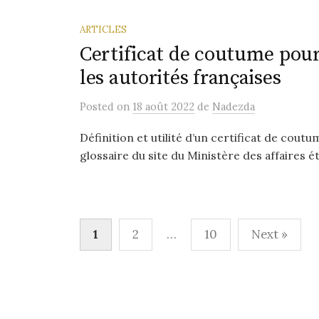
ARTICLES
Certificat de coutume pour 
les autorités françaises
Posted
on
18 août 2022
de
Nadezda
Définition et utilité d’un certificat de cout
glossaire du site du Ministère des affaires é
Navigation
1
2
…
10
Next »
des
articles