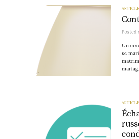
ARTICL
Cont
Posted
Un con
se mari
matrimo
mariag.
ARTICL
Écha
russ
cond