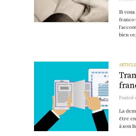
Si vous
franco
l’acco
bien org
ARTICL
Tran
fran
Posted
La dema
être en
à son l