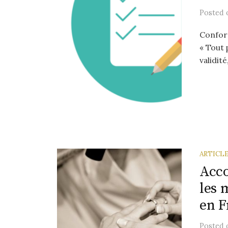
Posted
Conform
« Tout 
validit
ARTICL
Acc
les 
en F
Posted