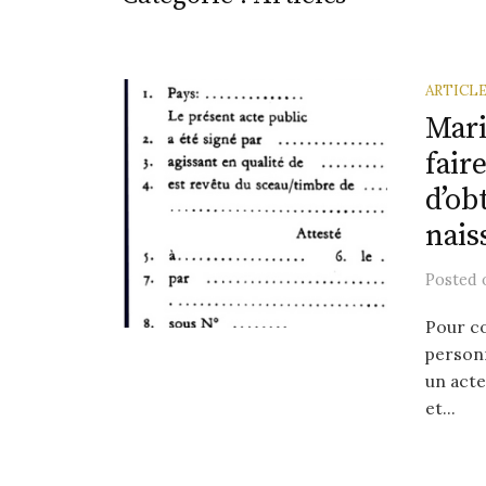
ARTICL
Mari
faire
d’ob
nais
Posted
Pour co
person
un acte
et...