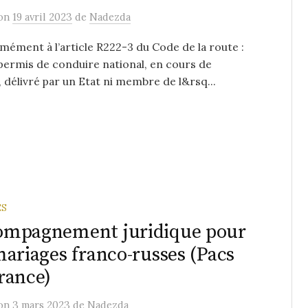
on
19 avril 2023
de
Nadezda
ément à l’article R222-3 du Code de la route :
permis de conduire national, en cours de
é, délivré par un Etat ni membre de l&rsq...
ES
ompagnement juridique pour
mariages franco-russes (Pacs
rance)
on
3 mars 2023
de
Nadezda