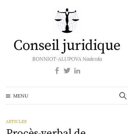
Aller
au
contenu
Conseil juridique
BONNIOT-ALUPOVA Nadezda
Recher
MENU
ARTICLES
Procès-verbal de