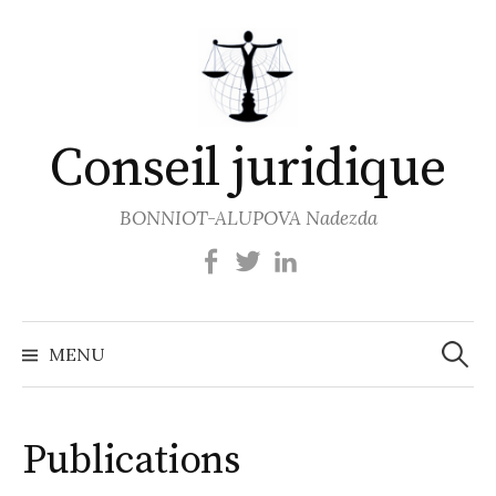
Aller
au
contenu
Conseil juridique
BONNIOT-ALUPOVA Nadezda
Recher
MENU
Publications