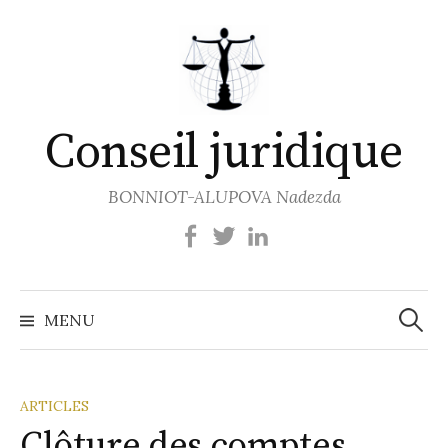
Aller
au
contenu
Conseil juridique
BONNIOT-ALUPOVA Nadezda
Recher
MENU
ARTICLES
Clôture des comptes