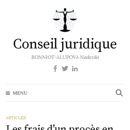
Aller
au
contenu
Conseil juridique
BONNIOT-ALUPOVA Nadezda
Recher
MENU
ARTICLES
Les frais d’un procès en